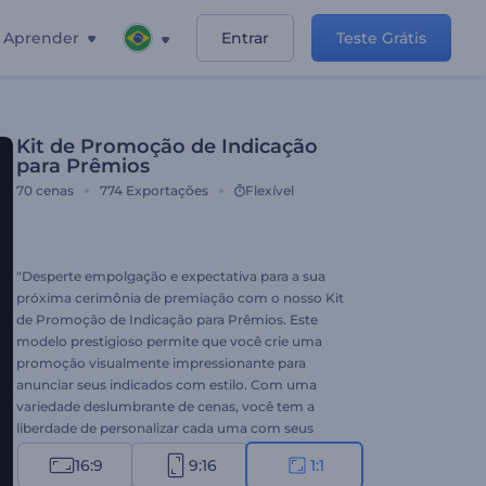
Aprender
Entrar
Teste Grátis
Kit de Promoção de Indicação
para Prêmios
70
cenas
774
Exportações
Flexível
"Desperte empolgação e expectativa para a sua
próxima cerimônia de premiação com o nosso Kit
de Promoção de Indicação para Prêmios. Este
modelo prestigioso permite que você crie uma
promoção visualmente impressionante para
anunciar seus indicados com estilo. Com uma
variedade deslumbrante de cenas, você tem a
liberdade de personalizar cada uma com seus
textos, imagens e vídeos, e completar seu vídeo de
16:9
9:16
1:1
indicados com uma de nossas faixas musicais ou