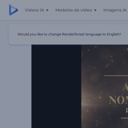
Vídeos IA
Modelos de vídeo
Imagens IA
Início
Templates
Kit De Promoção De Indicação Para 
Would you like to change Renderforest language to English?