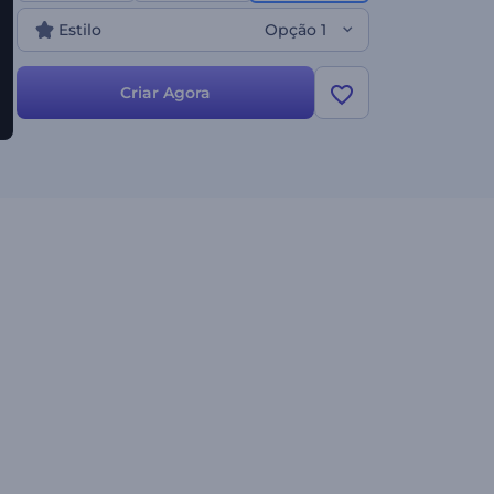
com sua narração. Ideal para anúncios de
Estilo
Opção 1
indicações, convites para cerimônias de premiação,
introduções e encerramentos especiais.
Experimente agora!"
Criar Agora