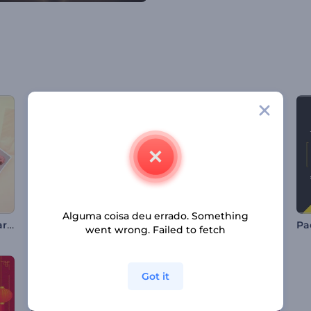
Alguma coisa deu errado. Something
Galeria de fotos Polaroid
Promoção de Canal de Culinária
Animação de Dia dos Pais
went wrong. Failed to fetch
Got it