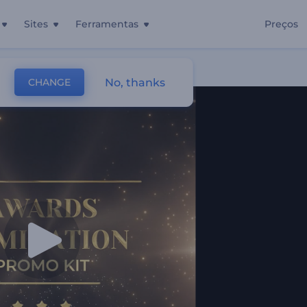
Sites
Ferramentas
Preços
Prêmios
No, thanks
CHANGE