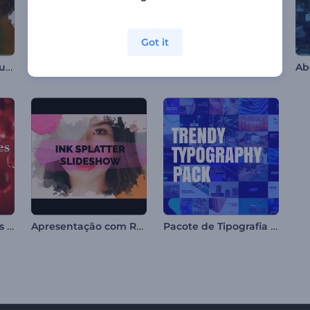
Got it
Slideshow de Partículas Esmaecentes
Apresentação Corporativa Limpa
Tipografia Minimalista para Redes Sociais
Abertura com Títulos em Esferas Abstratas
Apresentação com Respingos de Tinta
Pacote de Tipografia Moderna