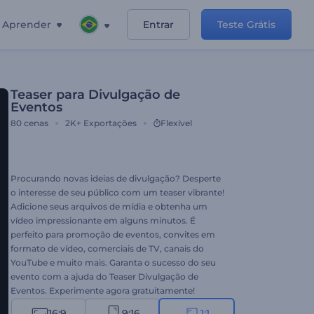
Aprender
Entrar
Teste Grátis
Teaser para Divulgação de
Eventos
80
cenas
2K+
Exportações
Flexível
Procurando novas ideias de divulgação? Desperte
o interesse de seu público com um teaser vibrante!
Adicione seus arquivos de mídia e obtenha um
vídeo impressionante em alguns minutos. É
perfeito para promoção de eventos, convites em
formato de vídeo, comerciais de TV, canais do
YouTube e muito mais. Garanta o sucesso do seu
evento com a ajuda do Teaser Divulgação de
Eventos. Experimente agora gratuitamente!
16:9
9:16
1:1