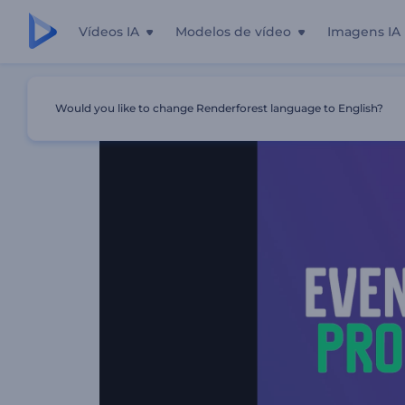
Vídeos IA
Modelos de vídeo
Imagens IA
Início
Templates
Teaser Para Divulgação De Eventos
Would you like to change Renderforest language to English?