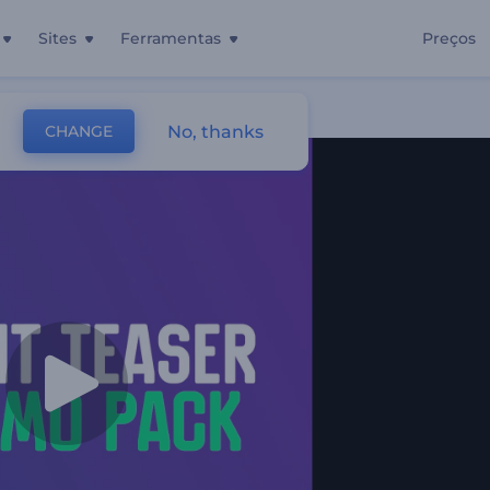
Sites
Ferramentas
Preços
No, thanks
CHANGE