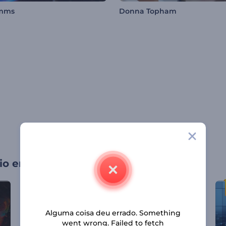
mms
Donna Topham
io em Vídeo
Alguma coisa deu errado. Something
went wrong. Failed to fetch