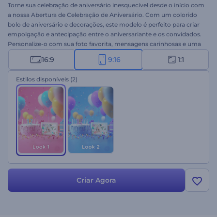
Torne sua celebração de aniversário inesquecível desde o início com
a nossa Abertura de Celebração de Aniversário. Com um colorido
bolo de aniversário e decorações, este modelo é perfeito para criar
empolgação e antecipação entre o aniversariante e os convidados.
Personalize-o com sua foto favorita, mensagens carinhosas e uma
faixa musical animada para criar uma introdução única para sua
16:9
9:16
1:1
celebração. Perfeito para aberturas de festas de aniversário, cartões
de felicitações, vídeos de convite e muito mais. Experimente agora!
Estilos disponíveis
(2)
Criar Agora