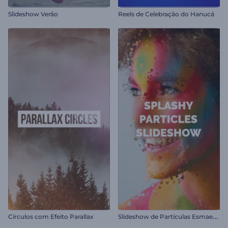
Slideshow Verão
Reels de Celebração do Hanucá
S
lideshow de Partículas Esmaecentes
Círculos com Efeito Parallax