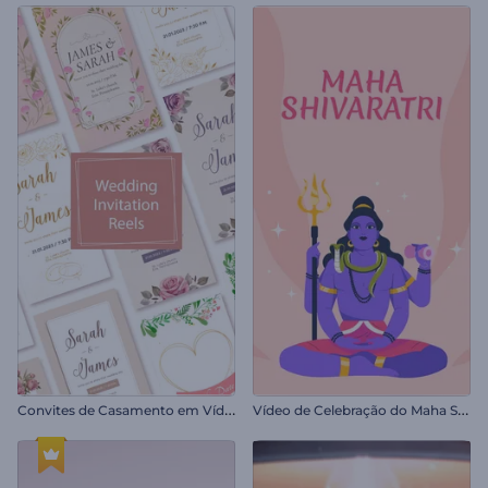
C
onvites de Casamento em Vídeo
V
ídeo de Celebração do Maha Shivratri