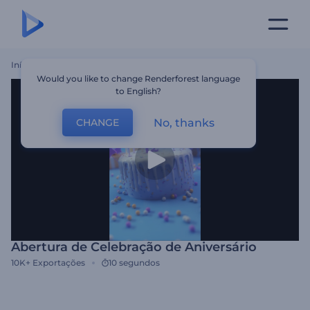
Início
Templates
Abertura De Celebração De Aniversário
Would you like to change Renderforest language
to English?
No, thanks
CHANGE
Abertura de Celebração de Aniversário
10K+
Exportações
10 segundos