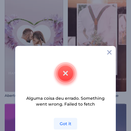
A
bertura Floral do Dia dos Namorados
Slideshow Clássico e Vintage
Alguma coisa deu errado. Something
went wrong. Failed to fetch
Got it