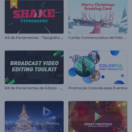
K
it de Ferramentas - Tipografia Dançante
C
artão Comemorativo de Feliz Natal
K
it de Ferramentas de Edição - Vídeos Broadcast
Promoção Colorida para Eventos