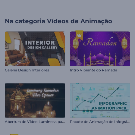
Na categoria
Vídeos de Animação
Galeria Design Interiores
Intro Vibrante do Ramadã
A
bertura de Vídeo Luminosa para o Ramadã
P
acote de Animação de Infográficos