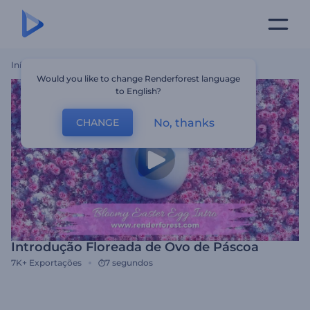
Início
Templates
Introdução Floreada De Ovo De Páscoa
Would you like to change Renderforest language
to English?
No, thanks
CHANGE
Introdução Floreada de Ovo de Páscoa
7K+
Exportações
7 segundos