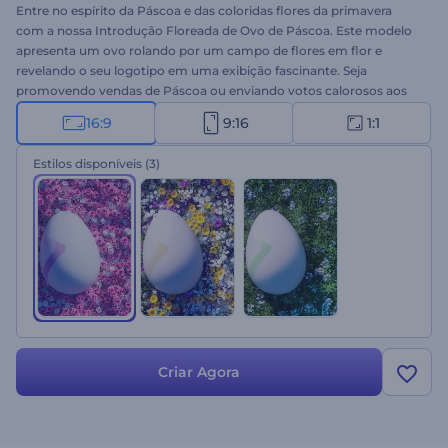
Entre no espírito da Páscoa e das coloridas flores da primavera
com a nossa Introdução Floreada de Ovo de Páscoa. Este modelo
apresenta um ovo rolando por um campo de flores em flor e
revelando o seu logotipo em uma exibição fascinante. Seja
promovendo vendas de Páscoa ou enviando votos calorosos aos
seus clientes, este modelo é perfeito para envolver os espectadores.
16:9
9:16
1:1
Faça o upload do seu logotipo, escreva suas mensagens de feriado,
escolha entre 3 estilos e adicione música de fundo como toque
Estilos disponíveis
(3)
final. Crie agora e deixe o seu logotipo florescer em meio à beleza
da natureza!
Criar Agora