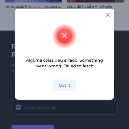
I
ntrodução Mágica da Véspera de Natal
Logo de Natal e Ano Novo
Receba a newsletter da
Renderforest
Alguma coisa deu errado. Something
Seja um dos primeiros a receber
went wrong. Failed to fetch
nossas últimas novidades e ofertas
Got it