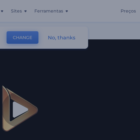
Sites
Ferramentas
Preços
Bolhas
No, thanks
CHANGE