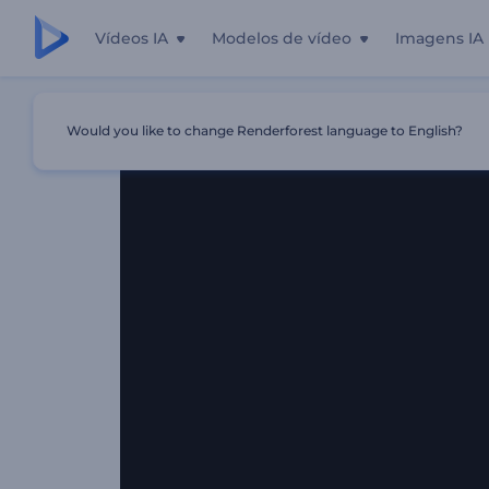
Vídeos IA
Modelos de vídeo
Imagens IA
Início
Templates
Revelação De Logo Com Divisão Em 
Would you like to change Renderforest language to English?