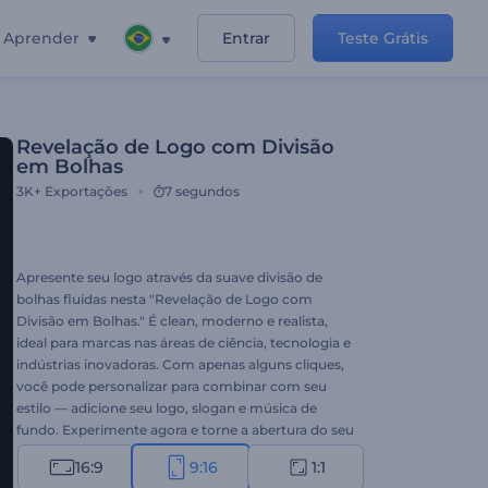
Aprender
Entrar
Teste Grátis
Revelação de Logo com Divisão
em Bolhas
3K+
Exportações
7 segundos
Apresente seu logo através da suave divisão de
bolhas fluidas nesta "Revelação de Logo com
Divisão em Bolhas." É clean, moderno e realista,
ideal para marcas nas áreas de ciência, tecnologia e
indústrias inovadoras. Com apenas alguns cliques,
você pode personalizar para combinar com seu
estilo — adicione seu logo, slogan e música de
fundo. Experimente agora e torne a abertura do seu
logo inesquecível!
16:9
9:16
1:1