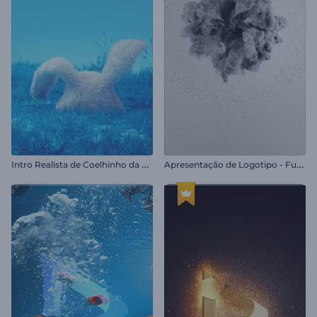
I
ntro Realista de Coelhinho da Páscoa
A
presentação de Logotipo - Fumaça Giratória