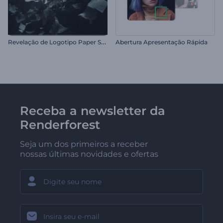
R
evelação de Logotipo Paper Storm
Abertura Apresentação Rápida
Receba a newsletter da
Renderforest
Seja um dos primeiros a receber
nossas últimas novidades e ofertas