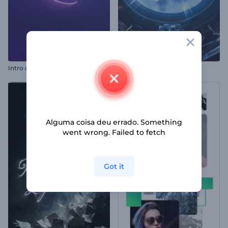
I
ntro com Linhas de Neon Girando
Intro Lab Bio Proibido
Alguma coisa deu errado. Something
went wrong. Failed to fetch
Got it