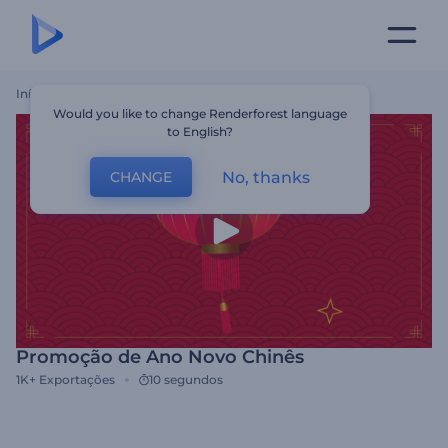
Início
Templates
Promoção De Ano Novo Chinês
Would you like to change Renderforest language
to English?
No, thanks
CHANGE
Promoção de Ano Novo Chinês
1K+
Exportações
10 segundos