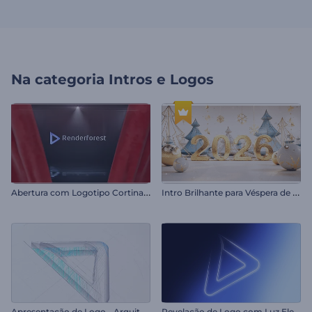
Na categoria
Intros e Logos
A
bertura com Logotipo Cortinas Vermelhas
I
ntro Brilhante para Véspera de Ano Novo
A
presentação de Logo - Arquitetônico
R
evelação de Logo com Luz Elegante