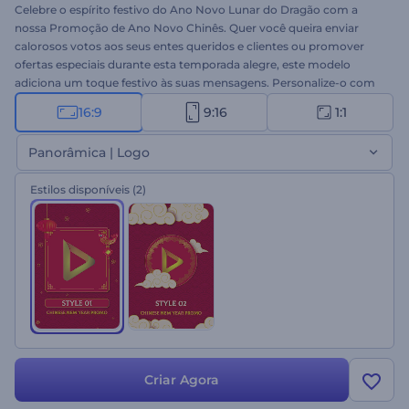
Celebre o espírito festivo do Ano Novo Lunar do Dragão com a
nossa Promoção de Ano Novo Chinês. Quer você queira enviar
calorosos votos aos seus entes queridos e clientes ou promover
ofertas especiais durante esta temporada alegre, este modelo
adiciona um toque festivo às suas mensagens. Personalize-o com
seus arquivos de mídia, saudações sinceras e uma trilha sonora
16:9
9:16
1:1
animada para criar um vídeo promocional memorável. Crie agora e
leve a alegria do Ano Novo Chinês ao seu público!
Panorâmica | Logo
Estilos disponíveis
(2)
Criar Agora