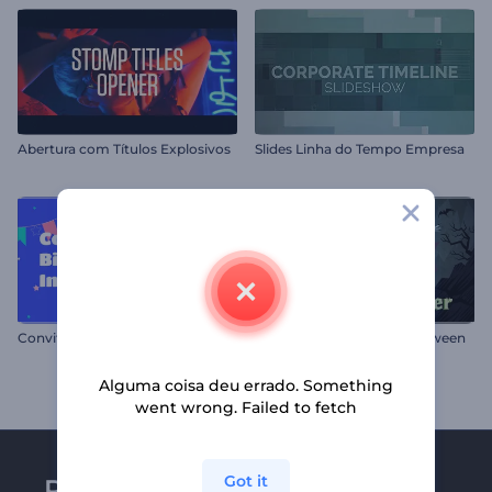
Abertura com Títulos Explosivos
Slides Linha do Tempo Empresa
Convite de Aniversário Colorido
Abertura Macabra de Halloween
Alguma coisa deu errado. Something
went wrong. Failed to fetch
Got it
Receba a newsletter da