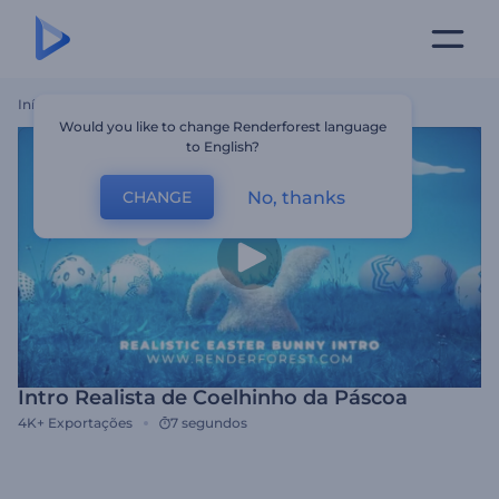
Início
Templates
Intro Realista De Coelhinho Da Páscoa
Would you like to change Renderforest language
to English?
No, thanks
CHANGE
Intro Realista de Coelhinho da Páscoa
4K+
Exportações
7 segundos