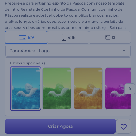
Prepare-se para entrar no espírito da Páscoa com nosso template
de Intro Realista de Coelhinho da Páscoa. Com um coelhinho de
Páscoa realista e adorável, coberto com pêlos brancos macios,
orelhas longas e vários ovos, esse modelo é a maneira perfeita de
criar seus vídeos comemorativos com o mínimo esforço. Seja para
enviar seus desejos de boa Páscoa para a família e os amigos,
16:9
9:16
1:1
divulgar promoções de Páscoa da sua empresa ou convidar seus
entes queridos para um evento caseiro, este modelo é uma
Panorâmica | Logo
maneira divertida e fácil. Digite suas mensagens, insira seu logotipo
e adicione uma faixa de música festiva para criar um vídeo de
Estilos disponíveis
(5)
Páscoa único em poucos minutos. Então, por que esperar?
Comece a criar agora mesmo e entre no clima de diversão da
Páscoa!
Criar Agora