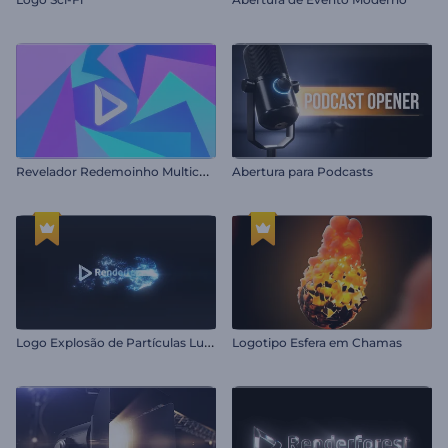
R
evelador Redemoinho Multicolorido
Abertura para Podcasts
L
ogo Explosão de Partículas Luminosas
Logotipo Esfera em Chamas