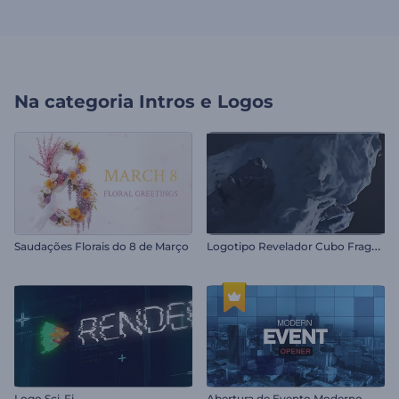
Na categoria
Intros e Logos
L
ogotipo Revelador Cubo Fragmentado
Saudações Florais do 8 de Março
Logo Sci-Fi
Abertura de Evento Moderno