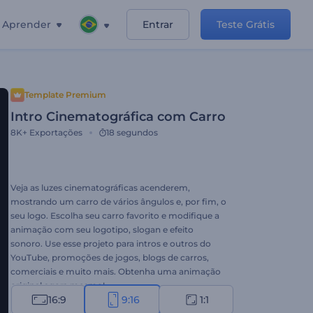
Aprender
Entrar
Teste Grátis
Template Premium
Intro Cinematográfica com Carro
8K+
Exportações
18 segundos
Veja as luzes cinematográficas acenderem,
mostrando um carro de vários ângulos e, por fim, o
seu logo. Escolha seu carro favorito e modifique a
animação com seu logotipo, slogan e efeito
sonoro. Use esse projeto para intros e outros do
YouTube, promoções de jogos, blogs de carros,
comerciais e muito mais. Obtenha uma animação
original agora mesmo!
16:9
9:16
1:1