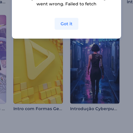
Abertura Vibrante para o Natal
Animações de Feliz Páscoa
Apresentação de Logo - Minimalista
went wrong. Failed to fetch
Got it
Abertura Encantada de Natal
Intro com Formas Geométricas Limpas
Introdução Cyberpunk Neon