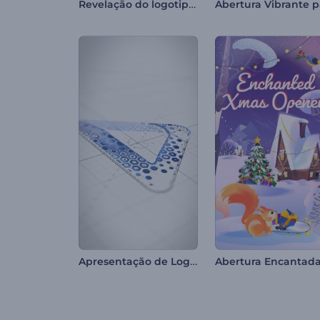
Revelação do logotipo da contagem regressiva
Apresentação de Logo - Esboço de Hexágonos