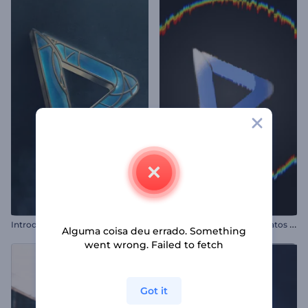
I
ntrodução de Orbes Abstratos com Glitch
Introdução Futurista Moderna
Alguma coisa deu errado. Something
went wrong. Failed to fetch
Got it