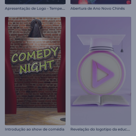
A
presentação de Logo - Tempestade
Abertura de Ano Novo Chinês
R
evelação do logotipo da educação
Introdução ao show de comédia