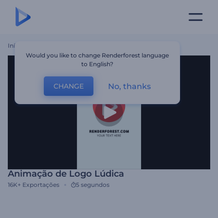
Início
Templates
Animação De Logo Lúdica
Would you like to change Renderforest language
to English?
No, thanks
CHANGE
Animação de Logo Lúdica
16K+
Exportações
5 segundos