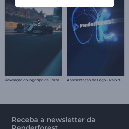
R
evelação do logotipo da Fórmula 1
A
presentação de Logo - Raio de Luz Veloz
Receba a newsletter da
Renderforest