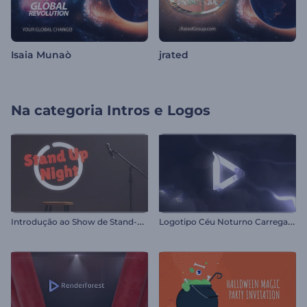
Isaia Munaò
jrated
Na categoria
Intros e Logos
I
ntrodução ao Show de Stand-Up
L
ogotipo Céu Noturno Carregado