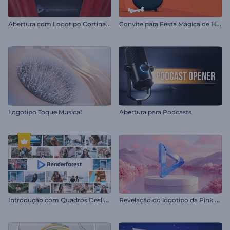
A
bertura com Logotipo Cortinas Vermelhas
C
onvite para Festa Mágica de Halloween
Logotipo Toque Musical
Abertura para Podcasts
I
ntrodução com Quadros Deslizantes
R
evelação do logotipo da Pink Valley