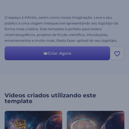
O espaço é infinito, assim como nossa imaginação. Leve o seu
público a uma viagem inesquecível apresentando seu logotipo da
forma mais criativa. Este template é perfeito para trailers
cinematográficos, projetos de ficção científica, introduções,
encerramentos e muito mais. Basta fazer upload do seu logotipo,
clicar em visualizar e ver os asteroides chegando. Descubra o
espaço conosco, experimente agora mesmo gratuitamente!
Criar Agora
Vídeos criados utilizando este
template