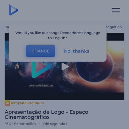
Início
Templates
Apresentação De Logo - Espaço Cinematográfico
Would you like to change Renderforest language
to English?
No, thanks
CHANGE
Template Premium
Apresentação de Logo - Espaço
Cinematográfico
93K+
Exportações
18 segundos