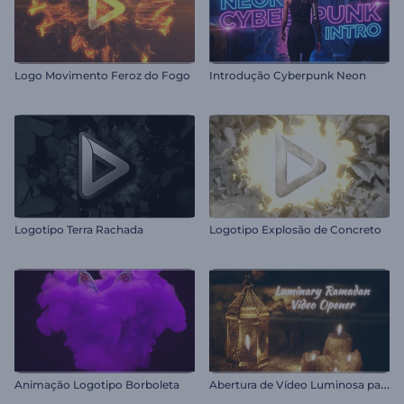
Logo Movimento Feroz do Fogo
Introdução Cyberpunk Neon
Logotipo Terra Rachada
Logotipo Explosão de Concreto
A
bertura de Vídeo Luminosa para o Ramadã
Animação Logotipo Borboleta