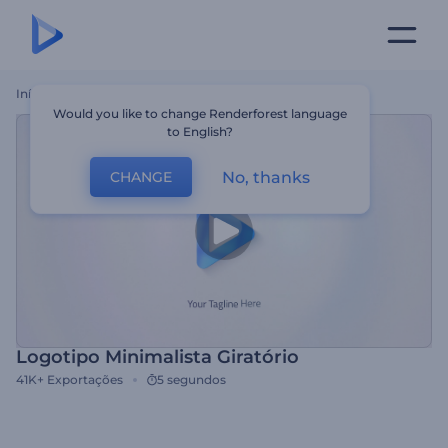
Início
Templates
Logotipo Minimalista Giratório
Would you like to change Renderforest language
to English?
No, thanks
CHANGE
Logotipo Minimalista Giratório
41K+
Exportações
5 segundos