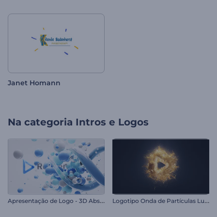
Janet Homann
Na categoria
Intros e Logos
A
presentação de Logo - 3D Abstrato
L
ogotipo Onda de Partículas Luminosas