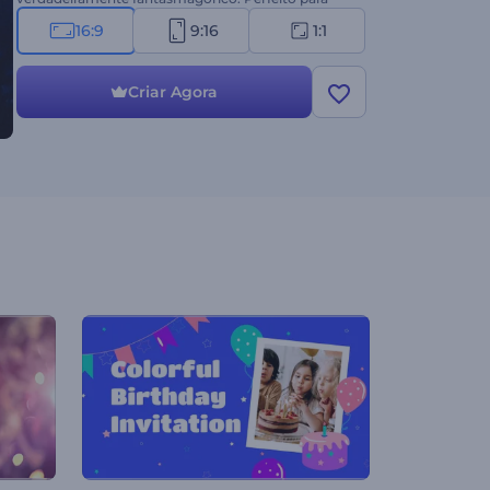
convites de festas de Halloween, vídeos de
16:9
9:16
1:1
saudações, introduções com temas de terror e
muito mais. Crie agora!
Criar Agora