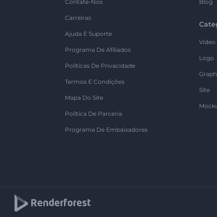
Contate-Nos
Blog
Carreiras
Cate
Ajuda E Suporte
Vídeo
Programa De Afiliados
Logo
Políticas De Privacidade
Graph
Termos E Condições
Site
Mapa Do Site
Mock
Política De Parceria
Programa De Embaixadores