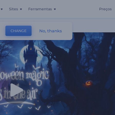
Sites
Ferramentas
Preços
en
No, thanks
CHANGE