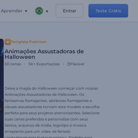
Aprender
Entrar
Teste Grátis
Template Premium
Animações Assustadoras de
Halloween
30
cenas
3K+
Exportações
Flexível
Deixe a magia do Halloween começar com nossas
Animações Assustadoras de Halloween. Os
fantasmas flamejantes, abóboras flamejantes e
visuais assustadores tornam este modelo a escolha
perfeita para seus projetos aterrorizantes. Selecione
suas cenas preferidas e personalize com seus
textos, arquivos de mídia, logotipo e música
arrepiante para um vídeo de feriado
verdadeiramente fantasmagórico. Perfeito para