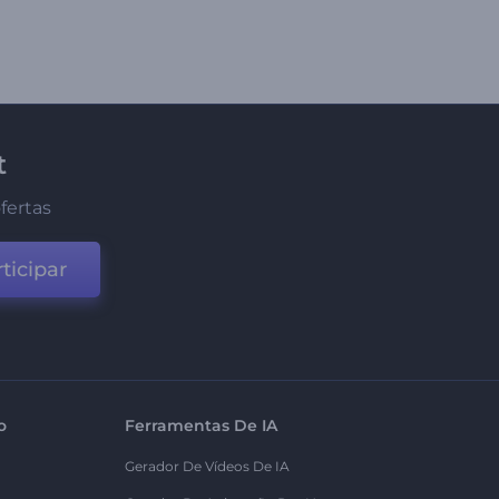
t
fertas
ticipar
o
Ferramentas De IA
Gerador De Vídeos De IA