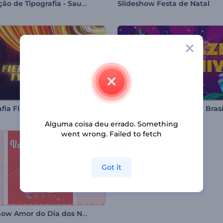
Animação de Tipografia - Saudações de Natal
Slideshow Festa de Natal
afia Flamejante
Alguma coisa deu errado. Something
went wrong. Failed to fetch
Got it
Slideshow Amor do Dia dos Namorados