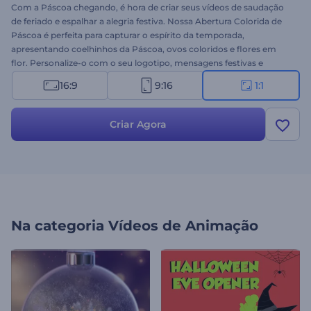
Com a Páscoa chegando, é hora de criar seus vídeos de saudação
de feriado e espalhar a alegria festiva. Nossa Abertura Colorida de
Páscoa é perfeita para capturar o espírito da temporada,
apresentando coelhinhos da Páscoa, ovos coloridos e flores em
flor. Personalize-o com o seu logotipo, mensagens festivas e
música alegre para fazer com que seus espectadores sintam o calor
16:9
9:16
1:1
e a empolgação da Páscoa. Ideal para vídeos de saudação, cartões
de convite de feriado, comerciais, publicações em redes sociais e
muito mais. Crie agora e dê vida ao espírito da Páscoa!
Criar Agora
Na categoria
Vídeos de Animação