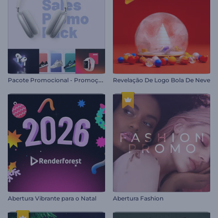
P
acote Promocional - Promoção de Produtos
Revelação De Logo Bola De Neve
Abertura Vibrante para o Natal
Abertura Fashion