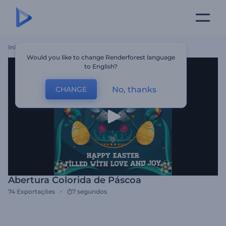
Início
Templates
Abertura Colorida De Páscoa
Would you like to change Renderforest language
to English?
No, thanks
CHANGE
Abertura Colorida de Páscoa
74
Exportações
7 segundos