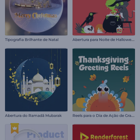
A
bertura para Noite de Halloween
Tipografia Brilhante de Natal
R
eels para o Dia de Ação de Graças
Abertura do Ramadã Mubarak