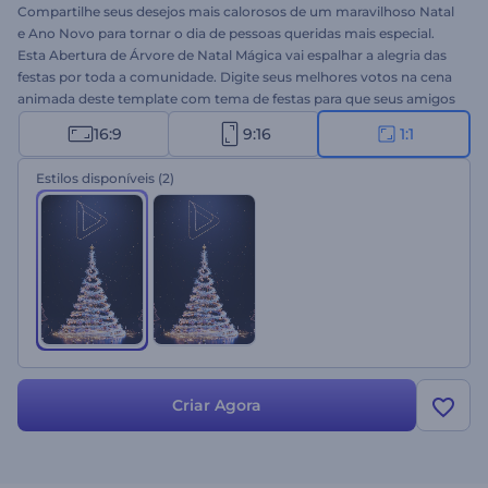
Compartilhe seus desejos mais calorosos de um maravilhoso Natal
e Ano Novo para tornar o dia de pessoas queridas mais especial.
Esta Abertura de Árvore de Natal Mágica vai espalhar a alegria das
festas por toda a comunidade. Digite seus melhores votos na cena
animada deste template com tema de festas para que seus amigos
e familiares acreditem na magia do Natal. Envie seus arquivos de
16:9
9:16
1:1
mídia, digite suas mensagens e crie um vídeo animado
profissionalmente em poucos cliques. Ideal para comerciais de TV,
Estilos disponíveis
(2)
convites para jantar de Natal, mensagens de celebração em vídeo e
muito mais. Dê uma chance agora!
Criar Agora