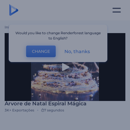
Início
Templates
Árvore De Natal Espiral Mágica
Would you like to change Renderforest language
to English?
No, thanks
CHANGE
Árvore de Natal Espiral Mágica
3K+
Exportações
7 segundos