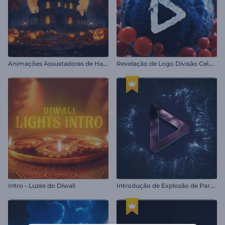
A
nimações Assustadoras de Halloween
R
evelação de Logo Divisão Celular
I
ntrodução de Explosão de Partículas Radiantes
Intro - Luzes do Diwali