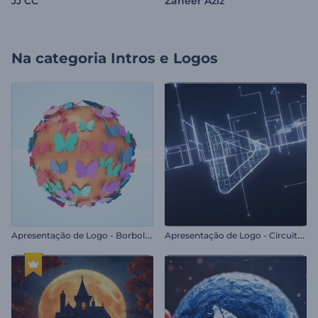
JJ CC
Zaheer Aziz
Na categoria
Intros e Logos
A
presentação de Logo - Borboleta com Efeito Brilhante
A
presentação de Logo - Circuito Digital