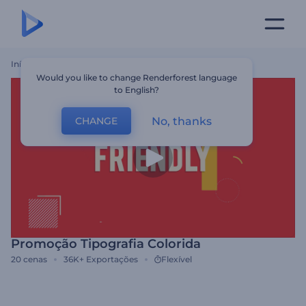
Início
Templates
Promoção Tipografia Colorida
Would you like to change Renderforest language
to English?
No, thanks
CHANGE
Promoção Tipografia Colorida
20
cenas
36K+
Exportações
Flexível