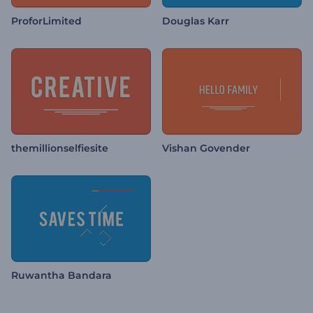
ProforLimited
Douglas Karr
themillionselfiesite
Vishan Govender
Ruwantha Bandara