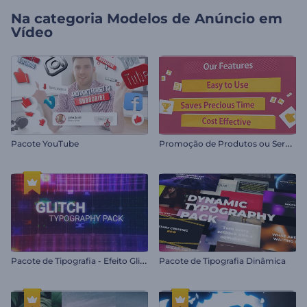
Na categoria
Modelos de Anúncio em
Vídeo
P
romoção de Produtos ou Serviços
Pacote YouTube
P
acote de Tipografia - Efeito Glitch
Pacote de Tipografia Dinâmica