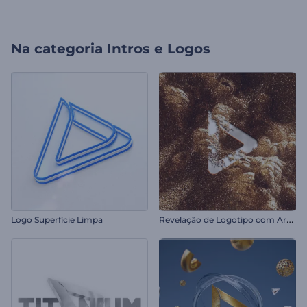
Na categoria
Intros e Logos
R
evelação de Logotipo com Areia Reluzente
Logo Superfície Limpa