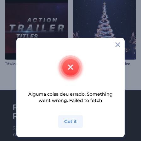
Títulos de Trailer de Ação
Árvore de Natal Espiral Mágica
Alguma coisa deu errado. Something
went wrong. Failed to fetch
Receba a newsletter da
Renderforest
Got it
Seja um dos primeiros a receber
nossas últimas novidades e ofertas