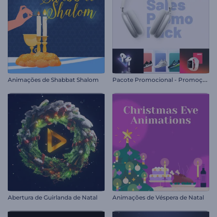
P
acote Promocional - Promoção de Produtos
Animações de Shabbat Shalom
Abertura de Guirlanda de Natal
Animações de Véspera de Natal