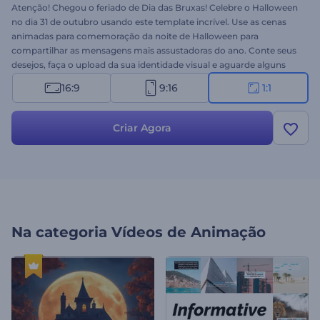
Atenção! Chegou o feriado de Dia das Bruxas! Celebre o Halloween
no dia 31 de outubro usando este template incrível. Use as cenas
animadas para comemoração da noite de Halloween para
compartilhar as mensagens mais assustadoras do ano. Conte seus
desejos, faça o upload da sua identidade visual e aguarde alguns
minutos para obter uma animação profissional em vídeo. Use em
16:9
9:16
1:1
aberturas de festas, convites, vídeos de Halloween nas redes,
aberturas de apresentações e muito mais. Experimente agora!
Criar Agora
Na categoria
Vídeos de Animação