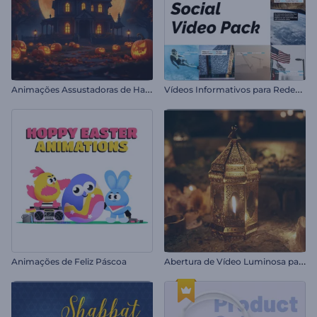
A
nimações Assustadoras de Halloween
V
ídeos Informativos para Redes Sociais
A
bertura de Vídeo Luminosa para o Ramadã
Animações de Feliz Páscoa