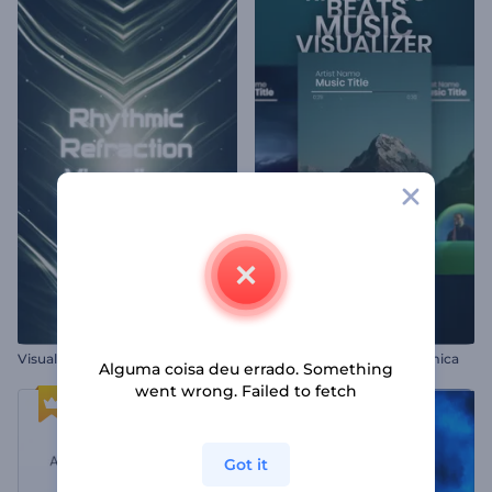
V
isualizador de Áudio - Refração Rítmica
Visualizador de Música Rítmica
Alguma coisa deu errado. Something
went wrong. Failed to fetch
Got it