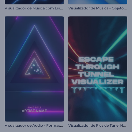
V
isualizador de Música com Linhas de Neon
V
isualizador de Música - Objetos Cinéticos
V
isualizador de Áudio - Formas Pulsantes em Neon
V
isualizador de Fios de Túnel Neon