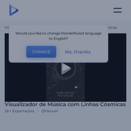
Início
Templates
Visualizador De Música Com Linhas Cósmicas
Would you like to change Renderforest language
to English?
No, thanks
CHANGE
Visualizador de Música com Linhas Cósmicas
2K+
Exportações
Flexível