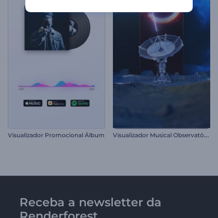
V
isualizador Musical Observatório Cósmico
Visualizador Promocional Álbum
Receba a newsletter da
Renderforest