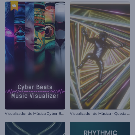
V
isualizador de Música Cyber Beats
V
isualizador de Música - Queda em Loop