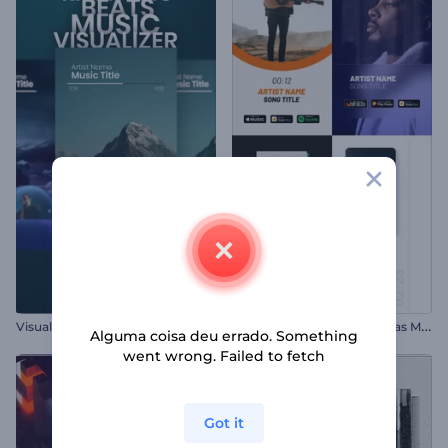
P
romoção de Álbum Batidas Modernas
Visualizador de Música Rítmica
Alguma coisa deu errado. Something
went wrong. Failed to fetch
Got it