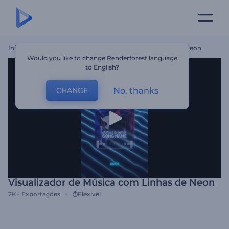
Início
Templates
Visualizador De Música Com Linhas De Neon
Would you like to change Renderforest language
to English?
No, thanks
CHANGE
Visualizador de Música com Linhas de Neon
2K+
Exportações
Flexível