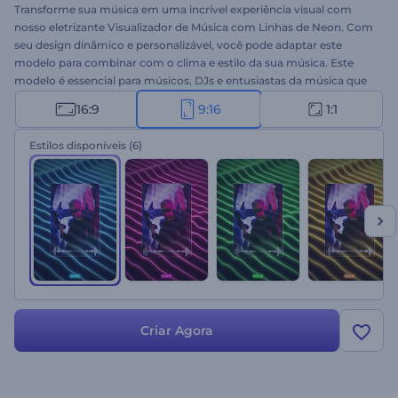
Transforme sua música em uma incrível experiência visual com
nosso eletrizante Visualizador de Música com Linhas de Neon. Com
seu design dinâmico e personalizável, você pode adaptar este
modelo para combinar com o clima e estilo da sua música. Este
modelo é essencial para músicos, DJs e entusiastas da música que
desejam levar sua experiência musical para o próximo nível. Faça o
16:9
9:16
1:1
upload da faixa musical, digite o nome do artista e prepare-se para
deixar um impacto duradouro em seu público. Crie agora e permita
Estilos disponíveis
(6)
que as linhas de neon deem vida à sua música!
Criar Agora