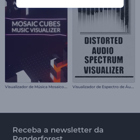
V
isualizador de Música Mosaico de Cubos
V
isualizador de Espectro de Áudio Distorcido
Receba a newsletter da
Renderforest