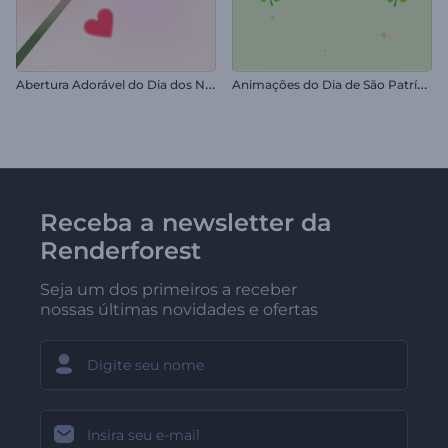
A
bertura Adorável do Dia dos Namorados
A
nimações do Dia de São Patrício
Receba a newsletter da
Renderforest
Seja um dos primeiros a receber
nossas últimas novidades e ofertas