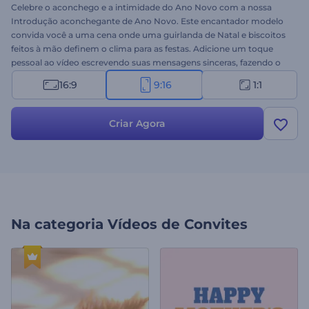
Celebre o aconchego e a intimidade do Ano Novo com a nossa
Introdução aconchegante de Ano Novo. Este encantador modelo
convida você a uma cena onde uma guirlanda de Natal e biscoitos
feitos à mão definem o clima para as festas. Adicione um toque
pessoal ao vídeo escrevendo suas mensagens sinceras, fazendo o
upload do seu logotipo e adicionando uma trilha sonora festiva.
16:9
9:16
1:1
Use este modelo para suas introduções de Ano Novo, convites para
festas, saudações de vídeo de feriados, aberturas de apresentações
e outros projetos que exigem um toque aconchegante.
Criar Agora
Experimente agora e compartilhe a alegria da temporada com as
pessoas ao seu redor!
Na categoria
Vídeos de Convites