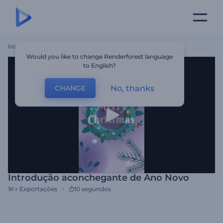
Início
Templates
Introdução Aconchegante De Ano Novo
Would you like to change Renderforest language
to English?
No, thanks
CHANGE
Introdução aconchegante de Ano Novo
1K+
Exportações
10 segundos