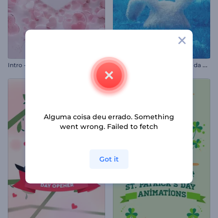
I
ntro - Corações Delicados Caindo
I
ntro Realista de Coelhinho da Páscoa
Alguma coisa deu errado. Something
went wrong. Failed to fetch
Got it