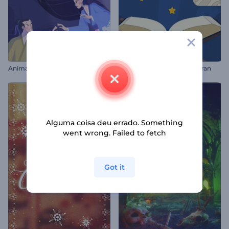
A
nimação de Saudação Tanabata
Celebração do Nuzul Al-Quran
Alguma coisa deu errado. Something
went wrong. Failed to fetch
Got it