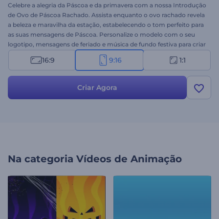
Celebre a alegria da Páscoa e da primavera com a nossa Introdução
de Ovo de Páscoa Rachado. Assista enquanto o ovo rachado revela
a beleza e maravilha da estação, estabelecendo o tom perfeito para
as suas mensagens de Páscoa. Personalize o modelo com o seu
logotipo, mensagens de feriado e música de fundo festiva para criar
um vídeo de Páscoa único em minutos. Seja para compartilhar
16:9
9:16
1:1
saudações de Páscoa com entes queridos ou promover ofertas
sazonais, este modelo adiciona um toque festivo ao seu conteúdo.
Crie agora e deixe a alegria da Páscoa brilhar!
Criar Agora
Na categoria
Vídeos de Animação