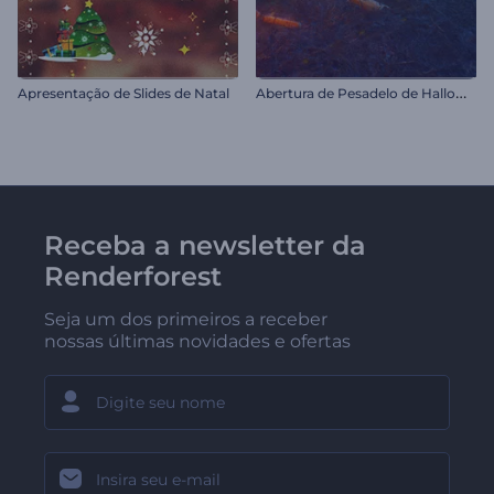
A
bertura de Pesadelo de Halloween
Apresentação de Slides de Natal
Receba a newsletter da
Renderforest
Seja um dos primeiros a receber
nossas últimas novidades e ofertas