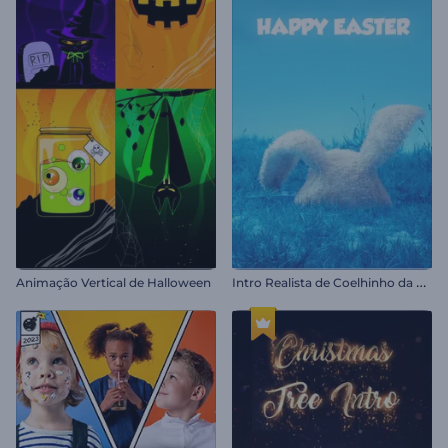
I
ntro Realista de Coelhinho da Páscoa
Animação Vertical de Halloween