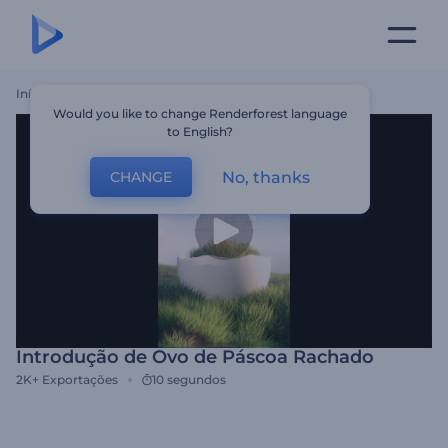
Início
Templates
Introdução De Ovo De Páscoa Rachado
Would you like to change Renderforest language
to English?
No, thanks
CHANGE
Introdução de Ovo de Páscoa Rachado
2K+
Exportações
10 segundos