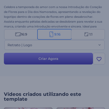
Celebre a temporada do amor com a nossa Introdução do Coração
de Flores para o Dia dos Namorados, apresentando a revelação do
logotipo dentro de corações de flores em pleno desabrochar.
Assista enquanto pétalas delicadas se desdobram para revelar a sua
marca, criando uma introdução envolvente e sincera. Ideal para
empresas e criadores que buscam transmitir amor e carinho
16:9
9:16
1:1
durante a temporada do Dia dos Namorados. Personalize com o
seu logotipo, insira seus textos e escolha uma trilha sonora
Retrato | Logo
encantadora para complementar a atmosfera romântica. Crie agora
e espalhe o amor a cada flor!
Criar Agora
Vídeos criados utilizando este
template