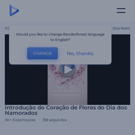
Início
Templates
Introdução Do Coração De Flores Do Dia Dos Namor
Would you like to change Renderforest language
to English?
No, thanks
CHANGE
Introdução do Coração de Flores do Dia dos
Namorados
3K+
Exportações
8 segundos