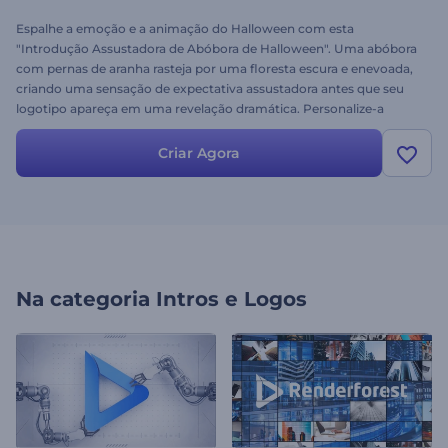
Espalhe a emoção e a animação do Halloween com esta
"Introdução Assustadora de Abóbora de Halloween". Uma abóbora
com pernas de aranha rasteja por uma floresta escura e enevoada,
criando uma sensação de expectativa assustadora antes que seu
logotipo apareça em uma revelação dramática. Personalize-a
facilmente com seu logotipo, desejos de Natal e uma trilha sonora
assustadora. Perfeito para vídeos de felicitações natalinas, convites
Criar Agora
para festas, aberturas assustadoras e outros conteúdos com
temática de terror. Experimente agora mesmo!
Na categoria
Intros e Logos