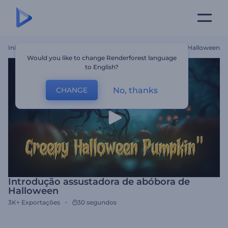
Início
Templates
Introdução Assustadora De Abóbora De Halloween
Would you like to change Renderforest language
to English?
No, thanks
CHANGE
Introdução assustadora de abóbora de
Halloween
3K+
Exportações
30 segundos