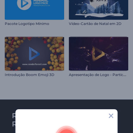
Pacote Logotipo Mínimo
Vídeo-Cartão de Natal em 2D
A
presentação de Logo - Partículas de Fogo
Introdução Boom Emoji 3D
Receba a newsletter da
Renderforest