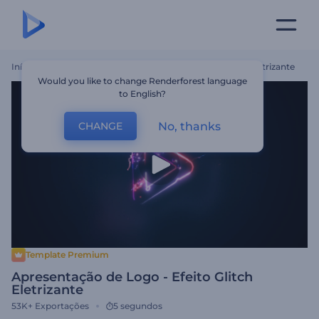
Início
Templates
Apresentação De Logo - Efeito Glitch Eletrizante
Would you like to change Renderforest language
to English?
No, thanks
CHANGE
Template Premium
Apresentação de Logo - Efeito Glitch
Eletrizante
53K+
Exportações
5 segundos