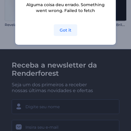
Alguma coisa deu errado. Something
went wrong. Failed to fetch
R
evelação de Logotipo Minimalista
I
ntrodução com Partículas Brilhantes Giratórias
Got it
Receba a newsletter da
Renderforest
Seja um dos primeiros a receber
nossas últimas novidades e ofertas