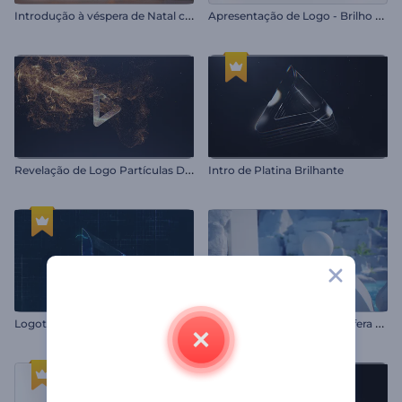
I
ntrodução à véspera de Natal com lã
A
presentação de Logo - Brilho Elegante
R
evelação de Logo Partículas Douradas
Intro de Platina Brilhante
A
presentação de Logo - Esfera Etérea
Logotipo Gamer Eletrizante