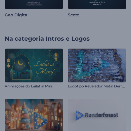
Geo Digital
Scott
Na categoria
Intros e Logos
L
ogotipo Revelador Metal Derretido
Animações do Lailat al Miraj