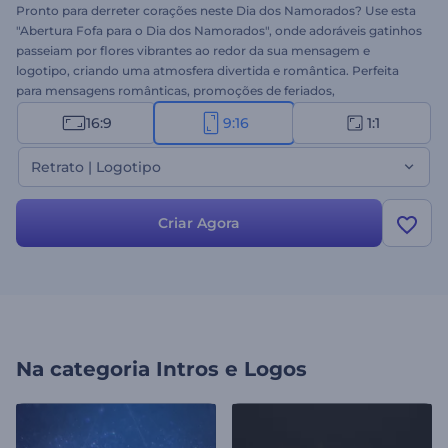
Pronto para derreter corações neste Dia dos Namorados? Use esta
"Abertura Fofa para o Dia dos Namorados", onde adoráveis gatinhos
passeiam por flores vibrantes ao redor da sua mensagem e
logotipo, criando uma atmosfera divertida e romântica. Perfeita
para mensagens românticas, promoções de feriados,
cumprimentos, posts em redes sociais e muito mais. Escolha entre
16:9
9:16
1:1
as versões com logotipo e foto e personalize adicionando seu
logotipo, foto, mensagem e música de fundo. Crie agora e espalhe
Retrato | Logotipo
amor!
Criar Agora
Na categoria
Intros e Logos