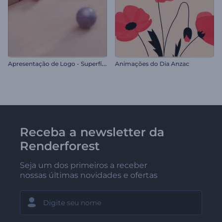
A
presentação de Logo - Superfície de Mosaico
Animações do Dia Anzac
Receba a newsletter da
Renderforest
Seja um dos primeiros a receber
nossas últimas novidades e ofertas