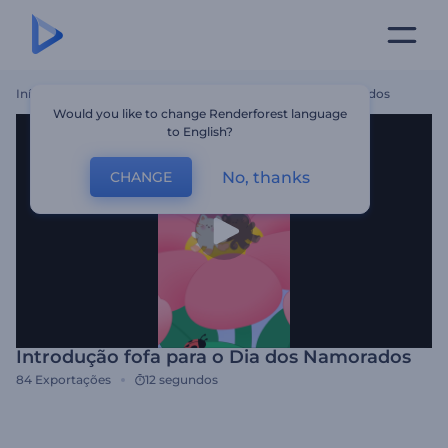
Início
Templates
Introdução Fofa Para O Dia Dos Namorados
Would you like to change Renderforest language
to English?
No, thanks
CHANGE
Introdução fofa para o Dia dos Namorados
84
Exportações
12 segundos