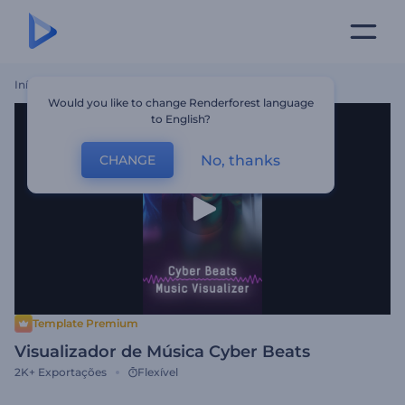
Início
Templates
Visualizador De Música Cyber Beats
Would you like to change Renderforest language
to English?
No, thanks
CHANGE
Template Premium
Visualizador de Música Cyber Beats
2K+
Exportações
Flexível