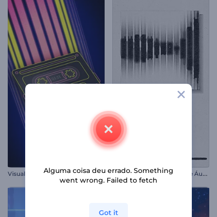
Alguma coisa deu errado. Something
V
isualizador de Música Retro com Cassetes
V
isualizador de Espectro de Áudio Distorcido
went wrong. Failed to fetch
Got it