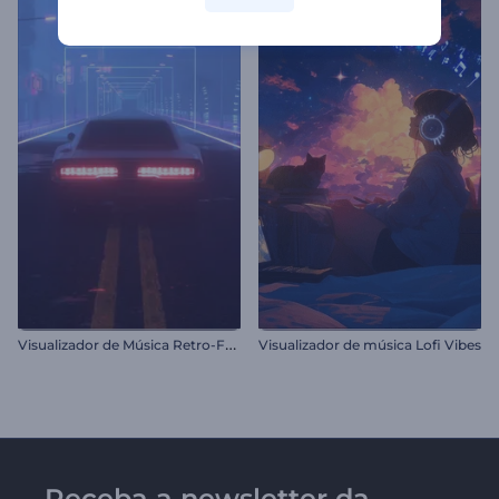
V
isualizador de Música Retro-Futurista
Visualizador de música Lofi Vibes
Receba a newsletter da