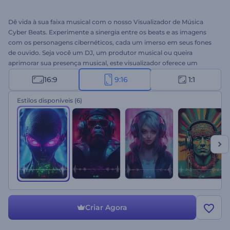
Dê vida à sua faixa musical com o nosso Visualizador de Música
Cyber Beats. Experimente a sinergia entre os beats e as imagens
com os personagens cibernéticos, cada um imerso em seus fones
de ouvido. Seja você um DJ, um produtor musical ou queira
aprimorar sua presença musical, este visualizador oferece um
toque futurista à sua apresentação de áudio. Personalize o modelo
16:9
9:16
1:1
com o título e o nome do artista da sua faixa, faça o upload da sua
música e compartilhe sua obra-prima em plataformas de
Estilos disponíveis
(6)
streaming de música para conquistar mais fãs leais. Experimente
este modelo agora!
Criar Agora