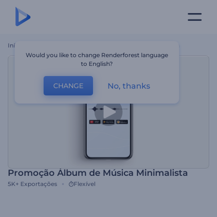
Início
Templates
Promoção Álbum De Música Minimalista
Would you like to change Renderforest language
to English?
No, thanks
CHANGE
Promoção Álbum de Música Minimalista
5K+
Exportações
Flexível