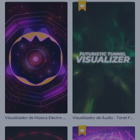
V
isualizador de Música Electro House
V
isualizador de Áudio - Túnel Futurista