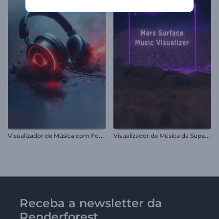
V
isualizador de Música com Fones de Ouvido Rítmicos
V
isualizador de Música da Superfície de Marte
Receba a newsletter da
Renderforest