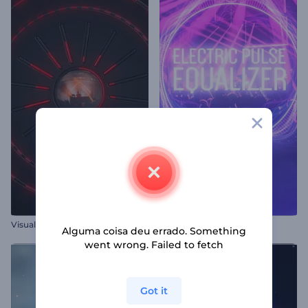
V
isualizador de Áudio com Luzes Reativas
Equalizador Pulso Elétrico
Alguma coisa deu errado. Something
went wrong. Failed to fetch
Got it