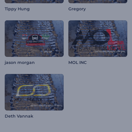
Tippy Hung
Gregory
jason morgan
MOL INC
Deth Vannak