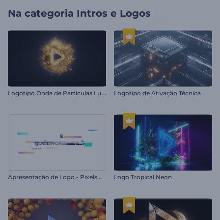
Na categoria
Intros e Logos
L
ogotipo Onda de Partículas Luminosas
Logotipo de Ativação Técnica
A
presentação de Logo - Pixels Dinâmicos
Logo Tropical Neon