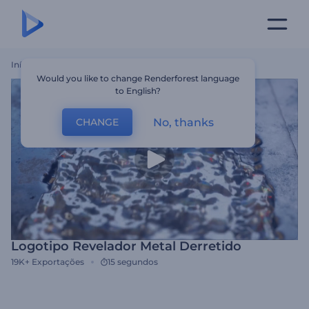
Início
Templates
Logotipo Revelador Metal Derretido
Would you like to change Renderforest language
to English?
No, thanks
CHANGE
Logotipo Revelador Metal Derretido
19K+
Exportações
15 segundos