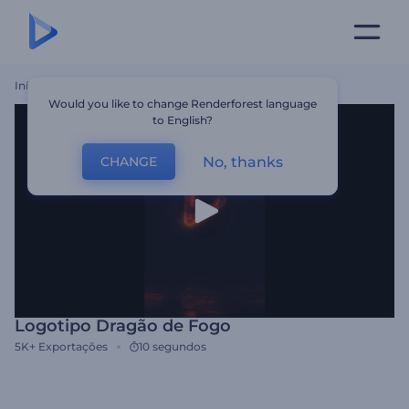
Início
Templates
Logotipo Dragão De Fogo
Would you like to change Renderforest language
to English?
No, thanks
CHANGE
Logotipo Dragão de Fogo
5K+
Exportações
10 segundos