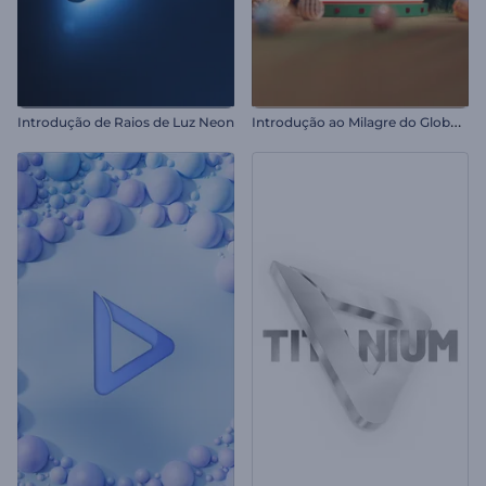
I
ntrodução ao Milagre do Globo de Neve
Introdução de Raios de Luz Neon