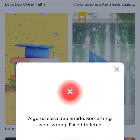
I
ntrodução aos itens essenciais para a academia
Logotipo Cyber Falha
Alguma coisa deu errado. Something
went wrong. Failed to fetch
Introdução ao Dia da Formatura
Abertura de Placa de Vidro