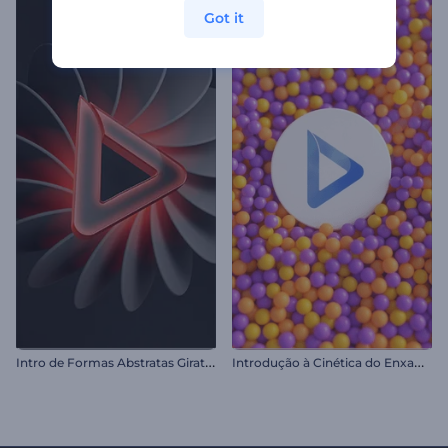
Got it
I
ntro de Formas Abstratas Giratórias
I
ntrodução à Cinética do Enxame de Esferas