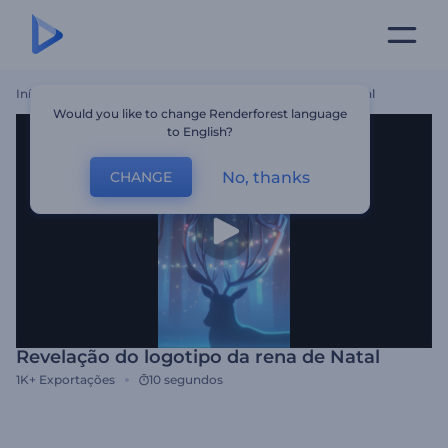
Início
Templates
Revelação Do Logotipo Da Rena De Natal
Would you like to change Renderforest language
to English?
No, thanks
CHANGE
Revelação do logotipo da rena de Natal
1K+
Exportações
10 segundos