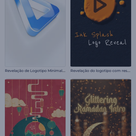
R
evelação de Logotipo Minimalista
R
evelação do logotipo com respingos de tinta