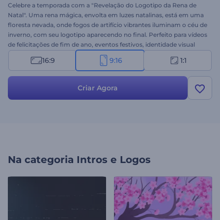
Celebre a temporada com a "Revelação do Logotipo da Rena de
Natal". Uma rena mágica, envolta em luzes natalinas, está em uma
floresta nevada, onde fogos de artifício vibrantes iluminam o céu de
inverno, com seu logotipo aparecendo no final. Perfeito para vídeos
de felicitações de fim de ano, eventos festivos, identidade visual
natalina e outros conteúdos com tema de inverno. Personalize
16:9
9:16
1:1
facilmente com seu logotipo, mensagem e música de fundo.
Experimente agora e exiba seu logotipo com o charme das festas
de fim de ano!
Criar Agora
Na categoria
Intros e Logos