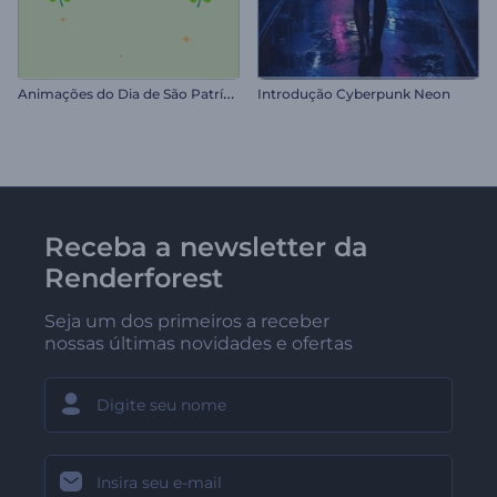
A
nimações do Dia de São Patrício
Introdução Cyberpunk Neon
Receba a newsletter da
Renderforest
Seja um dos primeiros a receber
nossas últimas novidades e ofertas