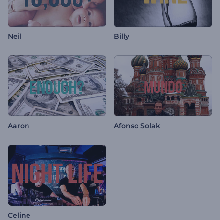
Neil
Billy
Aaron
Afonso Solak
Celine