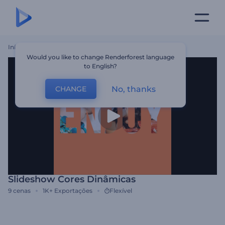
Início
Templates
Slideshow Cores Dinâmicas
Would you like to change Renderforest language
to English?
No, thanks
CHANGE
Slideshow Cores Dinâmicas
9
cenas
1K+
Exportações
Flexível