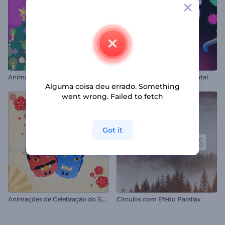
Animações de Véspera de Natal
Abertura Vibrante para o Natal
Alguma coisa deu errado. Something
went wrong. Failed to fetch
Got it
A
nimações de Celebração do Setsubun
Círculos com Efeito Parallax