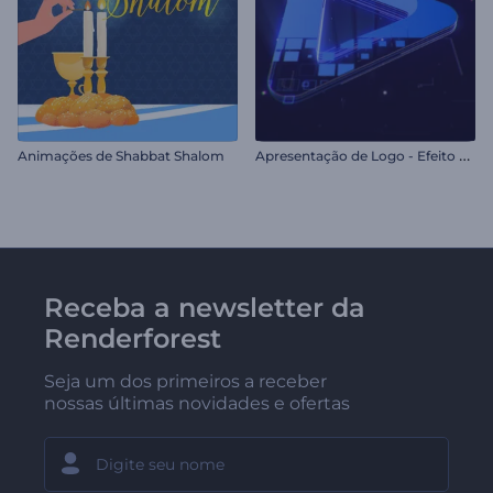
A
presentação de Logo - Efeito Pixelado
Animações de Shabbat Shalom
Receba a newsletter da
Renderforest
Seja um dos primeiros a receber
nossas últimas novidades e ofertas