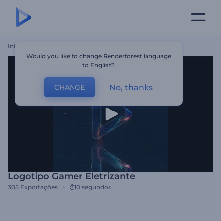
Início
Templates
Logotipo Gamer Eletrizante
Would you like to change Renderforest language
to English?
No, thanks
CHANGE
Logotipo Gamer Eletrizante
305
Exportações
10 segundos