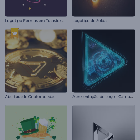
L
ogotipo Formas em Transformação
Logotipo de Solda
A
presentação de Logo - Campo Estelar
Abertura de Criptomoedas