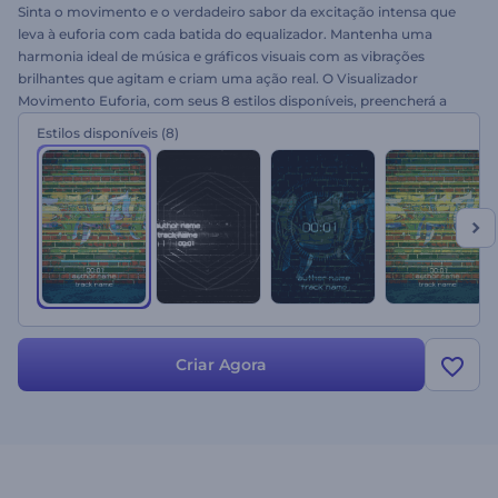
Sinta o movimento e o verdadeiro sabor da excitação intensa que
leva à euforia com cada batida do equalizador. Mantenha uma
harmonia ideal de música e gráficos visuais com as vibrações
brilhantes que agitam e criam uma ação real. O Visualizador
Movimento Euforia, com seus 8 estilos disponíveis, preencherá a
aparência geral do seu projeto e alimentará seu desejo de mostrar
Estilos disponíveis
(8)
sua singularidade. Envie sua faixa de música, altere o nome do
autor / faixa para promover seu canal do YouTube, Vimeo,
audiovisual ou programa de TV e muito mais. Dê uma chance hoje!
Criar Agora