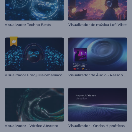
Visualizador Techno Beats
Visualizador de música Lofi Vibes
V
isualizador de Áudio - Ressonância Sonora
Visualizador Emoji Melomaníaco
Visualizador - Vórtice Abstrato
Visualizador - Ondas Hipnóticas