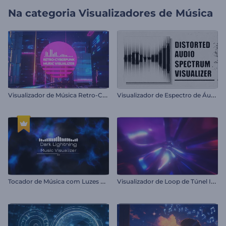
Na categoria
Visualizadores de Música
V
isualizador de Música Retro-Cyberpunk
V
isualizador de Espectro de Áudio Distorcido
T
ocador de Música com Luzes Escuras
V
isualizador de Loop de Túnel Infinito.