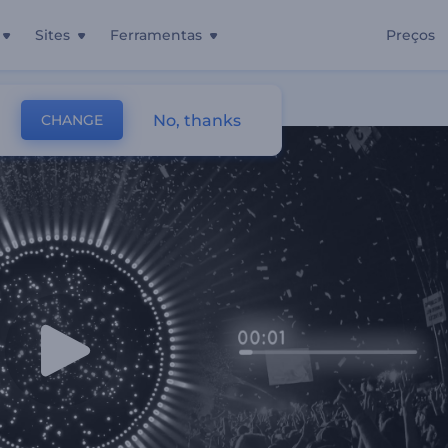
Sites
Ferramentas
Preços
nosas
No, thanks
CHANGE