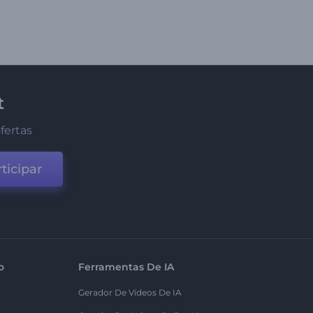
t
fertas
ticipar
o
Ferramentas De IA
Gerador De Vídeos De IA