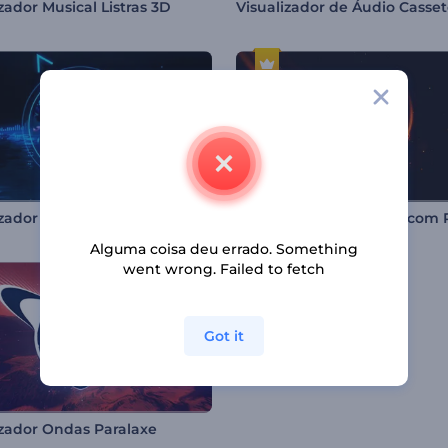
zador Musical Listras 3D
Visualizador de Áudio Casse
Visualizador de Batidas Florescente
Alguma coisa deu errado. Something
went wrong. Failed to fetch
Got it
izador Ondas Paralaxe