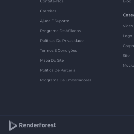
Contate-Nos
Blog
Carreiras
Cate
Ajuda E Suporte
Vídeo
Programa De Afiliados
Logo
Políticas De Privacidade
Graph
Termos E Condições
Site
Mapa Do Site
Mock
Política De Parceria
Programa De Embaixadores