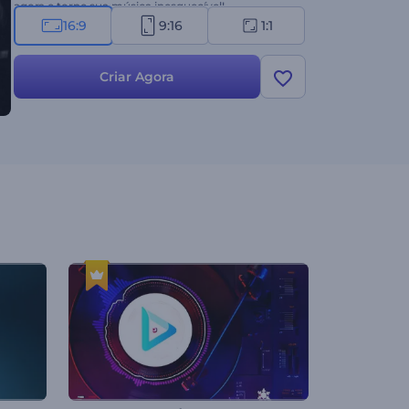
agora e torne sua música inesquecível!
16:9
9:16
1:1
Criar Agora