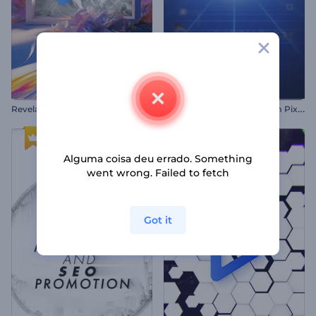
R
evelação do logotipo da Pastel Art
R
evelação de Logo Tech em Pixels
Alguma coisa deu errado. Something
went wrong. Failed to fetch
Got it