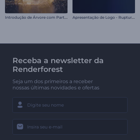
I
ntrodução de Árvore com Partículas Brilhantes
A
presentação de Logo - Ruptura de Partículas
Receba a newsletter da
Renderforest
Seja um dos primeiros a receber
nossas últimas novidades e ofertas