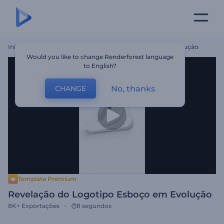
Início
Templates
Revelação Do Logotipo Esboço Em Evolução
Would you like to change Renderforest language
to English?
No, thanks
CHANGE
Template Premium
Revelação do Logotipo Esboço em Evolução
8K+
Exportações
8 segundos