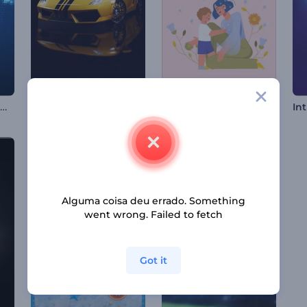
Animação Logotipo Globo Digital
Intro Cinematográfica com Carro
Animação de Dia das Mães
Alguma coisa deu errado. Something
went wrong. Failed to fetch
Got it