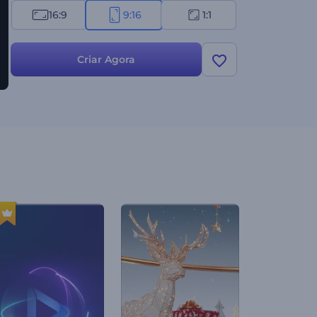
16:9
9:16
1:1
Criar Agora