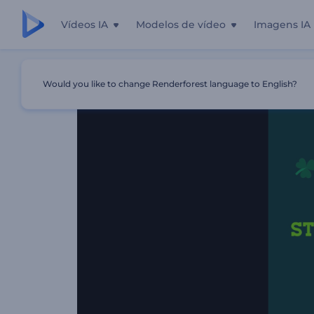
Vídeos IA
Modelos de vídeo
Imagens IA
Início
Templates
Animações Do Dia De São Patrício
Would you like to change Renderforest language to English?