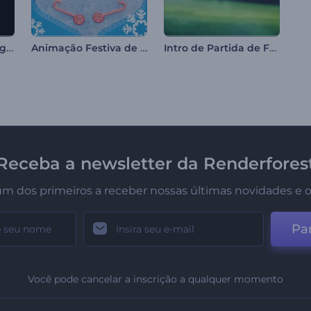
Apresentação de Logo de Glitch Piscante
Animação Festiva de Natal com Pinball
Intro de Partida de Futebol
Receba a newsletter da Renderfores
um dos primeiros a receber nossas últimas novidades e o
Par
Você pode cancelar a inscrição a qualquer momento