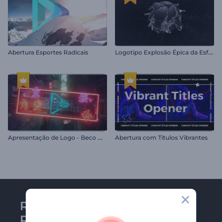
L
ogotipo Explosão Épica da Esfera
Abertura Esportes Radicais
A
presentação de Logo - Beco Noturno
Abertura com Títulos Vibrantes
Receba a newsletter da
Renderforest