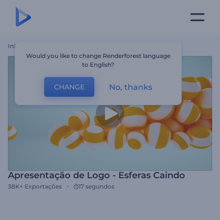
Início
Templates
Apresentação De Logo - Esferas Caindo
Would you like to change Renderforest language
to English?
No, thanks
CHANGE
Apresentação de Logo - Esferas Caindo
38K+
Exportações
17 segundos