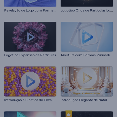
R
evelação de Logo com Formas Abstratas
L
ogotipo Onda de Partículas Luminosas
A
bertura com Formas Minimalistas
Logotipo Expansão de Partículas
I
ntrodução à Cinética do Enxame de Esferas
Introdução Elegante de Natal