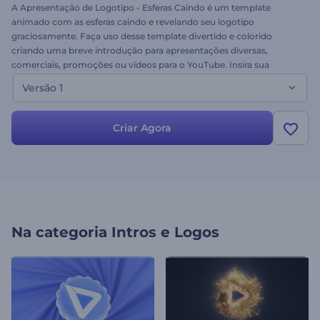
A Apresentação de Logotipo - Esferas Caindo é um template
animado com as esferas caindo e revelando seu logotipo
graciosamente. Faça uso desse template divertido e colorido
criando uma breve introdução para apresentações diversas,
comerciais, promoções ou vídeos para o YouTube. Insira sua
imagem, adicione seu texto e deixe sua audiência admirada com
Versão 1
um design super criativo. Experimente grátis!
Criar Agora
Na categoria
Intros e Logos