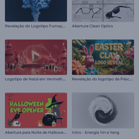
R
evelação do Logotipo Fumaça Crescente
Abertura Clean Optics
L
ogotipo de Natal em Vermelho Rubi
R
evelação do logotipo de Páscoa em argila
A
bertura para Noite de Halloween
Intro - Energia Yin e Yang