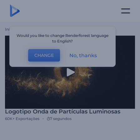
Início
Templates
Logotipo Onda De Partículas Luminosas
Would you like to change Renderforest language
to English?
No, thanks
CHANGE
Logotipo Onda de Partículas Luminosas
60K+
Exportações
7 segundos