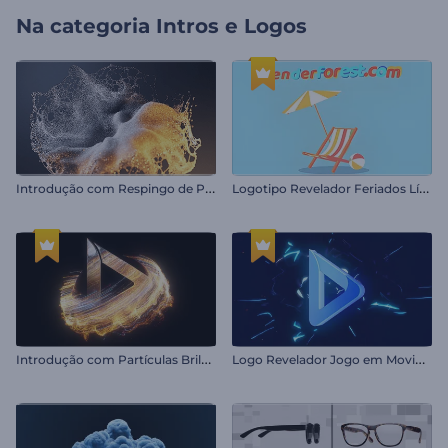
Na categoria
Intros e Logos
I
ntrodução com Respingo de Partículas
L
ogotipo Revelador Feriados Líquidos
I
ntrodução com Partículas Brilhantes Giratórias
L
ogo Revelador Jogo em Movimento