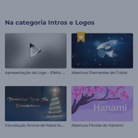
Na categoria
Intros e Logos
A
presentação de Logo - Efeito Plástico
Abertura Diamantes de Cristal
I
ntrodução Árvore de Natal Iluminada
Abertura Florida do Hanami