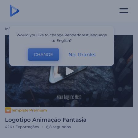
Início
Templates
Logotipo Animação Fantasia
Would you like to change Renderforest language
to English?
No, thanks
CHANGE
Template Premium
Logotipo Animação Fantasia
42K+
Exportações
8 segundos