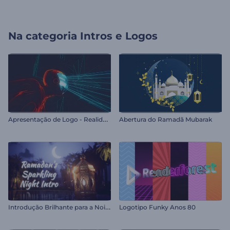
Na categoria
Intros e Logos
A
presentação de Logo - Realidade Virtual
Abertura do Ramadã Mubarak
I
ntrodução Brilhante para a Noite do Ramadã
Logotipo Funky Anos 80