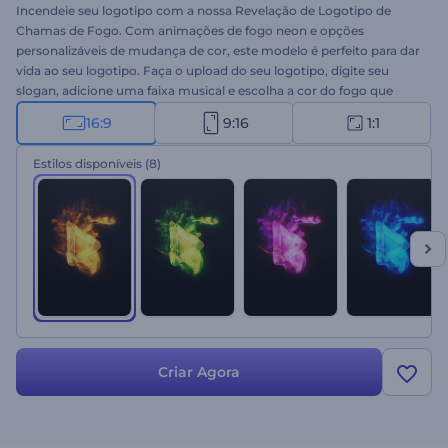
Incendeie seu logotipo com a nossa Revelação de Logotipo de
Chamas de Fogo. Com animações de fogo neon e opções
personalizáveis de mudança de cor, este modelo é perfeito para dar
vida ao seu logotipo. Faça o upload do seu logotipo, digite seu
slogan, adicione uma faixa musical e escolha a cor do fogo que
combine com o estilo da sua marca. Ideal para aberturas de canais
16:9
9:16
1:1
de jogos, apresentações dinâmicas, vídeos promocionais,
lançamentos de produtos, introduções de eventos e muito mais.
Estilos disponíveis
(8)
Crie agora e incendeie seus vídeos hoje mesmo!
Criar Agora