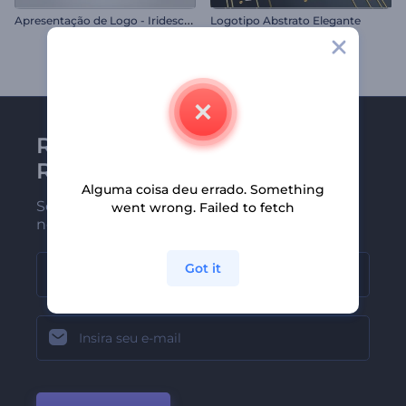
A
presentação de Logo - Iridescente Nítido
Logotipo Abstrato Elegante
Receba a newsletter da
Renderforest
Alguma coisa deu errado. Something
Seja um dos primeiros a receber
went wrong. Failed to fetch
nossas últimas novidades e ofertas
Got it