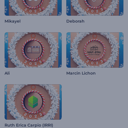
Mikayel
Deborah
Ali
Marcin Lichon
Ruth Erica Carpio (IRRI)