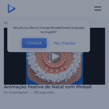
Início
Templates
Animação Festiva De Natal Com Pinball
Would you like to change Renderforest language
to English?
No, thanks
CHANGE
Animação Festiva de Natal com Pinball
1K+
Exportações
15 segundos