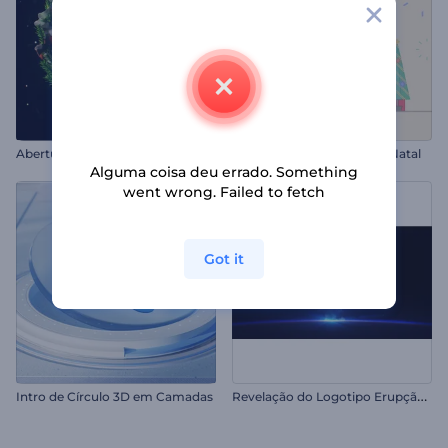
Abertura de Guirlanda de Natal
Cartão Comemorativo de Natal
Alguma coisa deu errado. Something
went wrong. Failed to fetch
Got it
R
evelação do Logotipo Erupção Cósmica
Intro de Círculo 3D em Camadas