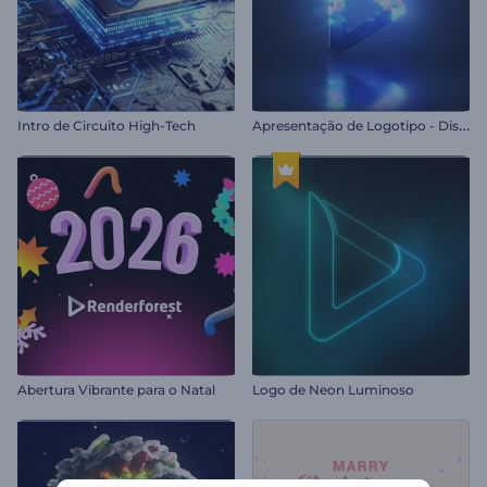
A
presentação de Logotipo - Dispersão Vívida
Intro de Circuito High-Tech
Abertura Vibrante para o Natal
Logo de Neon Luminoso