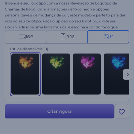
Incendeie seu logotipo com a nossa Revelação de Logotipo de
Chamas de Fogo. Com animações de fogo neon e opções
personalizáveis de mudança de cor, este modelo é perfeito para dar
vida ao seu logotipo. Faça o upload do seu logotipo, digite seu
slogan, adicione uma faixa musical e escolha a cor do fogo que
combine com o estilo da sua marca. Ideal para aberturas de canais
16:9
9:16
1:1
de jogos, apresentações dinâmicas, vídeos promocionais,
lançamentos de produtos, introduções de eventos e muito mais.
Estilos disponíveis
(8)
Crie agora e incendeie seus vídeos hoje mesmo!
Criar Agora