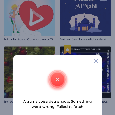
I
ntrodução do Cupido para o Dia dos Namorados
Animações do Mawlid al-Nabi
Alguma coisa deu errado. Something
Introdução Maravilhas de Natal
Abertura com Títulos Vibrantes
went wrong. Failed to fetch