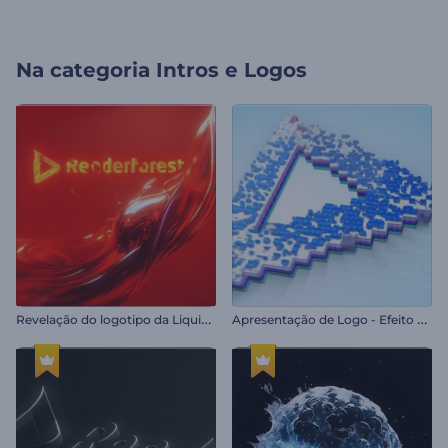
Na categoria
Intros e Logos
R
evelação do logotipo da Liquid Fusion
A
presentação de Logo - Efeito Glitch Pixelado