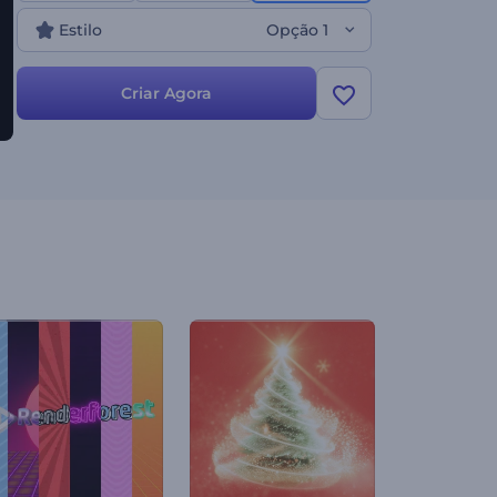
blockchain, anúncios de ICO, aberturas de
Estilo
Opção 1
apresentações de tecnologia e muito mais. Crie
uma introdução impressionante hoje mesmo!
Criar Agora