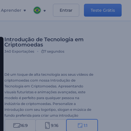
Aprender
Entrar
Teste Grátis
Introdução de Tecnologia em
Criptomoedas
340
Exportações
7 segundos
Dê um toque de alta tecnologia aos seus vídeos de
criptomoedas com nossa Introdução de
Tecnologia em Criptomoedas. Apresentando
visuais futuristas e animações avançadas, este
modelo é perfeito para qualquer pessoa na
indústria de criptomoedas. Personalize a
introdução com seu logotipo, slogan e música de
fundo preferida para criar uma introdução
personalizada e profissional. Ideal para introduções
16:9
9:16
1:1
relacionadas a criptomoedas, projetos de