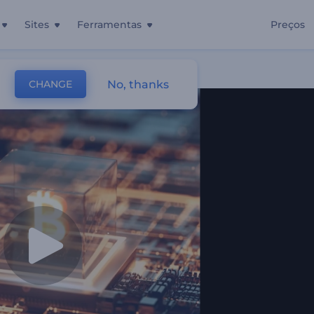
Sites
Ferramentas
Preços
omoedas
No, thanks
CHANGE