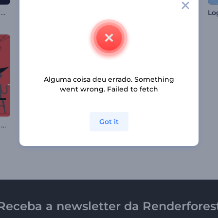
Revelação de Logotipo Brilhante e Suave
Apresentação de Logotipo - Business Minimalista
Introdução com Partículas Brilhantes Giratórias
Alguma coisa deu errado. Something
went wrong. Failed to fetch
Got it
Abertura para Noite de Halloween
Abertura de Eventos com Batida
Abertura Florida do Hanami
Receba a newsletter da Renderfores