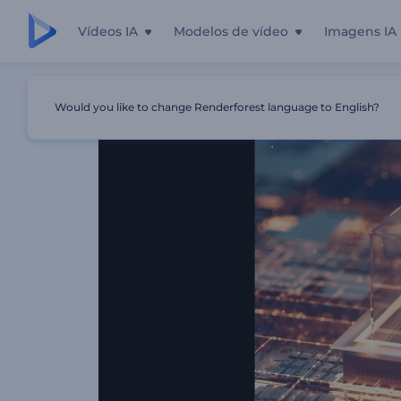
Vídeos IA
Modelos de vídeo
Imagens IA
Início
Templates
Introdução De Tecnologia Em Cript
Would you like to change Renderforest language to English?