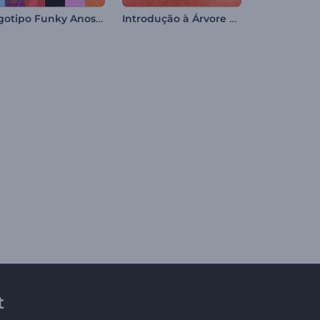
Logotipo Funky Anos 80
Introdução à Árvore de Natal Brilhante
t