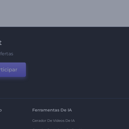
t
fertas
ticipar
o
Ferramentas De IA
Gerador De Vídeos De IA