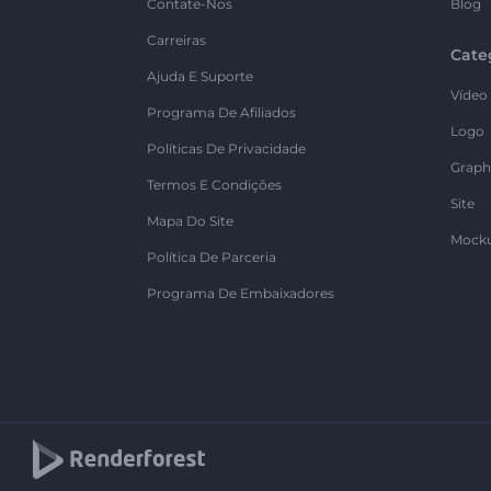
Contate-Nos
Blog
Carreiras
Cate
Ajuda E Suporte
Vídeo
Programa De Afiliados
Logo
Políticas De Privacidade
Graph
Termos E Condições
Site
Mapa Do Site
Mock
Política De Parceria
Programa De Embaixadores