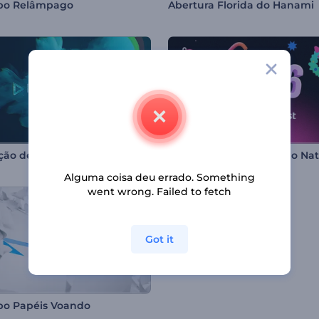
ipo Relâmpago
Abertura Florida do Hanami
Animação de Logo com Fumaça
Abertura Vibrante para o Nat
Alguma coisa deu errado. Something
went wrong. Failed to fetch
Got it
po Papéis Voando