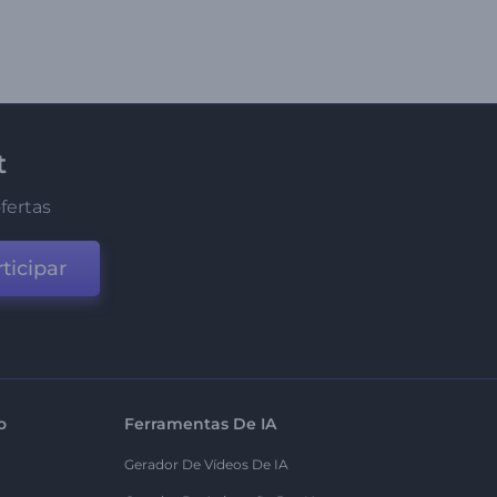
t
fertas
ticipar
o
Ferramentas De IA
Gerador De Vídeos De IA