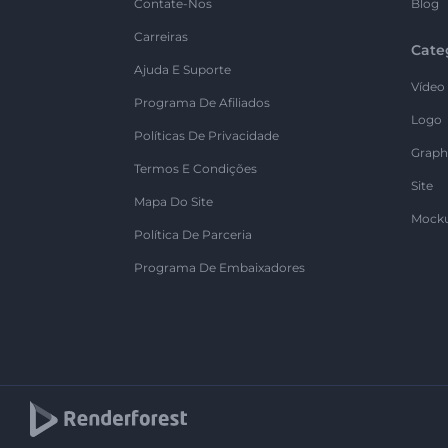
Contate-Nos
Blog
Carreiras
Cate
Ajuda E Suporte
Vídeo
Programa De Afiliados
Logo
Políticas De Privacidade
Graph
Termos E Condições
Site
Mapa Do Site
Mock
Política De Parceria
Programa De Embaixadores