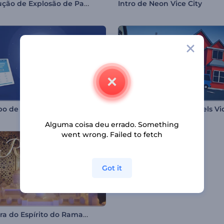
Introdução de Explosão de Partículas Radiantes
Intro de Neon Vice City
po de Network Global
Alguma coisa deu errado. Something
went wrong. Failed to fetch
Got it
Abertura do Espírito do Ramadã