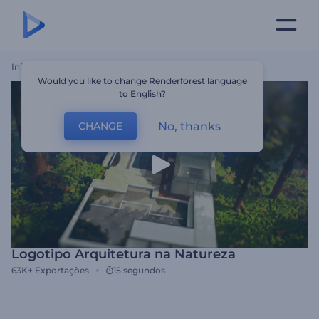
Início
Templates
Logotipo Arquitetura Na Natureza
Would you like to change Renderforest language
to English?
No, thanks
CHANGE
Logotipo Arquitetura na Natureza
63K+
Exportações
15 segundos