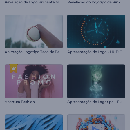
R
evelação de Logo Brilhante Minimalista
R
evelação do logotipo da Pink Valley
A
nimação Logotipo Taco de Beisebol
A
presentação de Logo - HUD Cinematográfico
A
presentação de Logotipo - Fusão de Poeira Estelar
Abertura Fashion