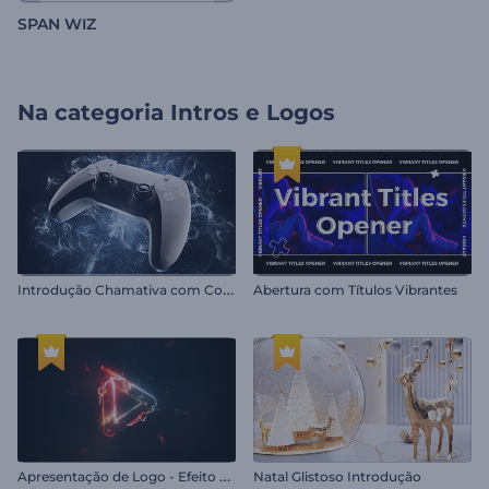
SPAN WIZ
Na categoria
Intros e Logos
I
ntrodução Chamativa com Controle de Videogame
Abertura com Títulos Vibrantes
A
presentação de Logo - Efeito Glitch Eletrizante
Natal Glistoso Introdução